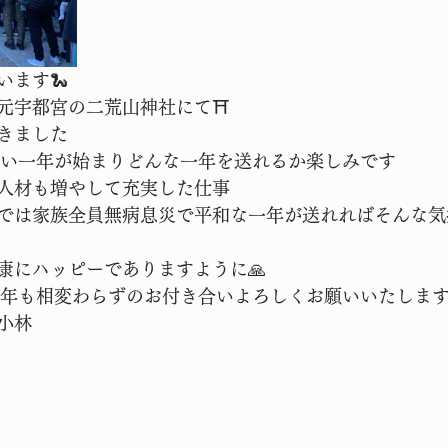
います🐍
元宇都宮の二荒山神社にて⛩️
きました
新しい一年が始まりどんな一年を送れるか楽しみです
人材も増やして充実した仕事
では家族全員無病息災で平和な一年が送れればそんな気
康にハッピーでありますように🙏
25年も相変わらずのお付き合いよろしくお願いいたします
小林