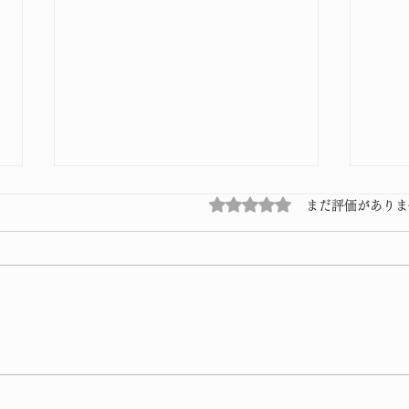
5つ星のうち0と評価され
まだ評価がありま
ニュ
久しぶりの投稿です😭