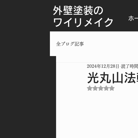
外壁塗装の
ホ
ワイリメイク
全ブログ記事
2024年12月28日
読了時間:
光丸山法
5つ星のうちNaN