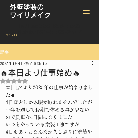
外壁塗装の
ワイリメイク
Tel/Fax:
028-688-7889
Mobile:
090-5566-2347
​ワイリメイク
記事
2025年1月4日
読了時間: 1分
🔥本日より仕事始め🔥
5つ星のうちNaNと評価されています。
本日1/4より2025年の仕事が始まりまし
た🔥
4日ほどしか休暇が取れませんでしたが
一年を通して長期で休める事が少ない
ので貴重な4日間になりました！
いつもやっている塗装工事ですが
4日もあくとなんだか久しぶりに塗装や