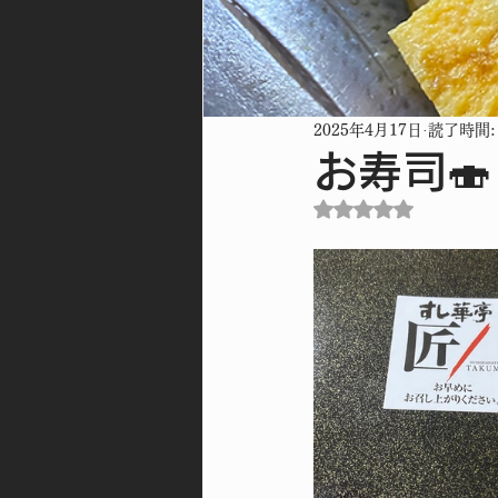
2025年4月17日
読了時間:
お寿司🍣
5つ星のうちNaN