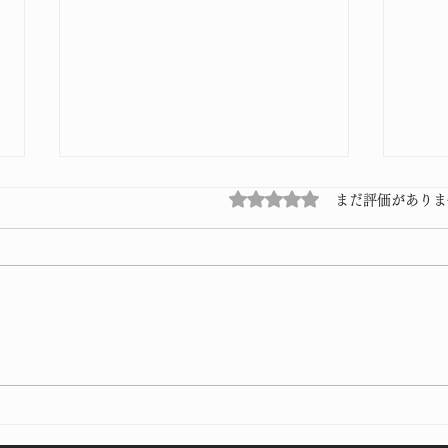
5つ星のうち0と評価され
まだ評価がありま
ニュ
久しぶりの投稿です😭